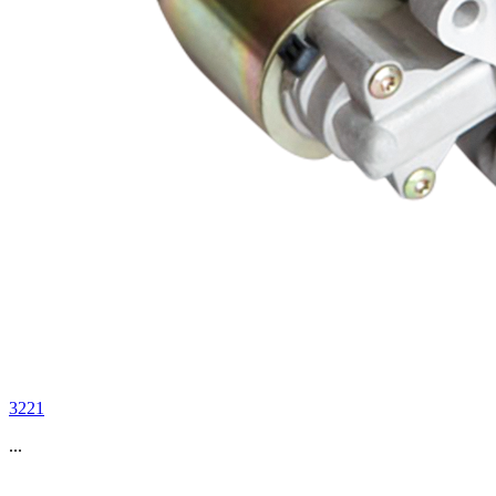
3221
...