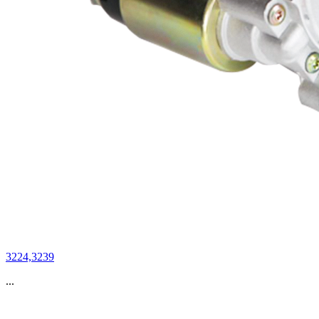
3224,3239
...