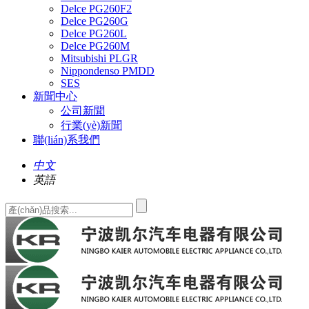
Delce PG260F2
Delce PG260G
Delce PG260L
Delce PG260M
Mitsubishi PLGR
Nippondenso PMDD
SES
新聞中心
公司新聞
行業(yè)新聞
聯(lián)系我們
中文
英語