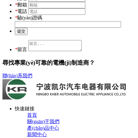
*
郵箱
*
電話
*
驗(yàn)證碼
*
留言
尋找專業(yè)可靠的電機(jī)制造商？
聯(lián)系我們
快速鏈接
首頁
關(guān)于我們
產(chǎn)品中心
新聞中心