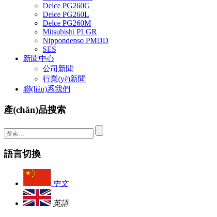
Delce PG260G
Delce PG260L
Delce PG260M
Mitsubishi PLGR
Nippondenso PMDD
SES
新聞中心
公司新聞
行業(yè)新聞
聯(lián)系我們
產(chǎn)品搜索
語言切換
中文
英語