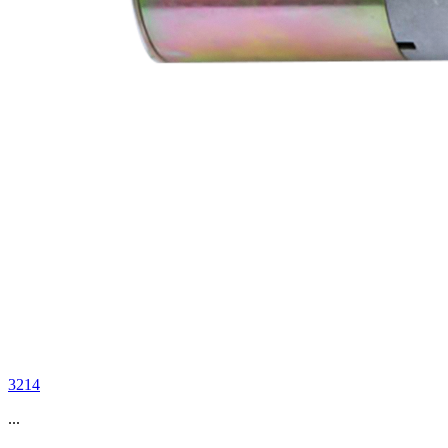
3214
...