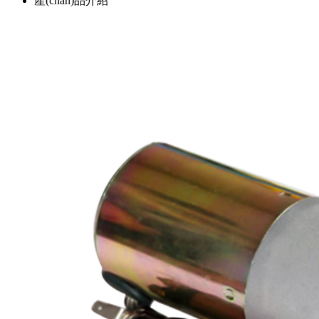
產(chǎn)品介紹