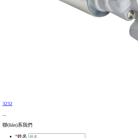
3232
...
聯(lián)系我們
*
姓名