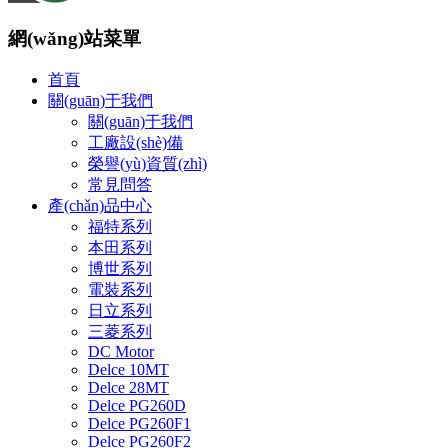
網(wǎng)站菜單
首頁
關(guān)于我們
關(guān)于我們
工廠設(shè)備
榮譽(yù)資質(zhì)
常見問答
產(chǎn)品中心
福特系列
本田系列
博世系列
電裝系列
日立系列
三菱系列
DC Motor
Delce 10MT
Delce 28MT
Delce PG260D
Delce PG260F1
Delce PG260F2