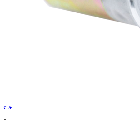
3226
...