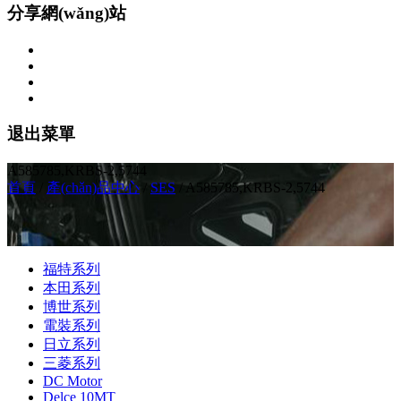
分享網(wǎng)站
退出菜單
A585785,KRBS-2,5744
首頁
/
產(chǎn)品中心
/
SES
/
A585785,KRBS-2,5744
福特系列
本田系列
博世系列
電裝系列
日立系列
三菱系列
DC Motor
Delce 10MT