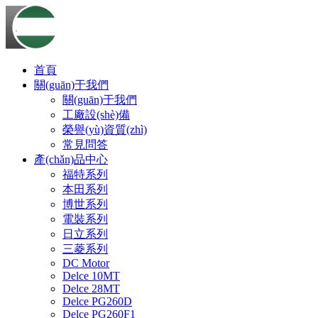
首頁
關(guān)于我們
關(guān)于我們
工廠設(shè)備
榮譽(yù)資質(zhì)
常見問答
產(chǎn)品中心
福特系列
本田系列
博世系列
電裝系列
日立系列
三菱系列
DC Motor
Delce 10MT
Delce 28MT
Delce PG260D
Delce PG260F1