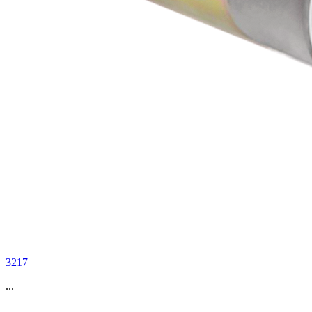
3217
...