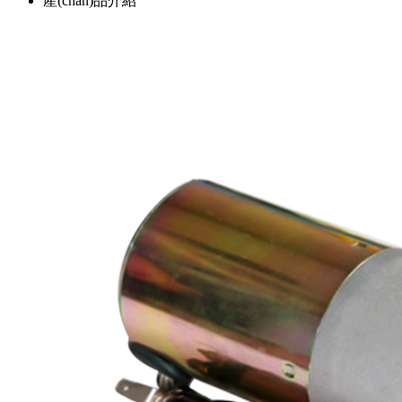
產(chǎn)品介紹