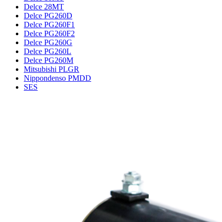
Delce 28MT
Delce PG260D
Delce PG260F1
Delce PG260F2
Delce PG260G
Delce PG260L
Delce PG260M
Mitsubishi PLGR
Nippondenso PMDD
SES