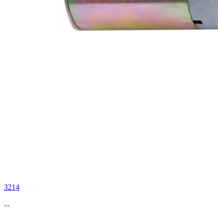
3214
...