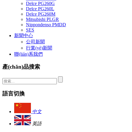
Delce PG260G
Delce PG260L
Delce PG260M
Mitsubishi PLGR
Nippondenso PMDD
SES
新聞中心
公司新聞
行業(yè)新聞
聯(lián)系我們
產(chǎn)品搜索
語言切換
中文
英語