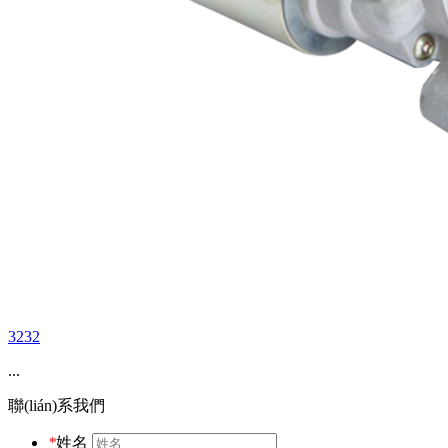
3232
...
聯(lián)系我們
*
姓名