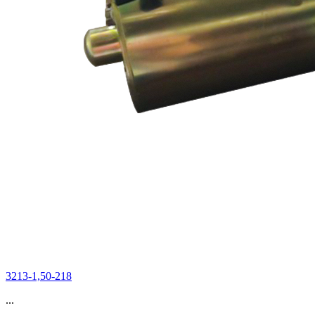
3213-1,50-218
...