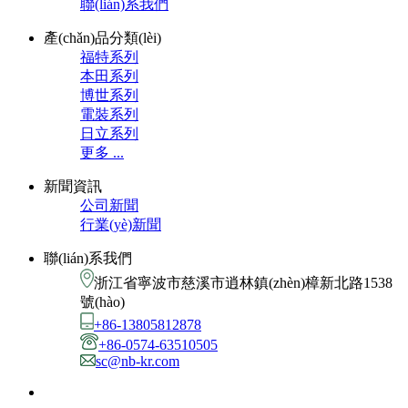
聯(lián)系我們
產(chǎn)品分類(lèi)
福特系列
本田系列
博世系列
電裝系列
日立系列
更多 ...
新聞資訊
公司新聞
行業(yè)新聞
聯(lián)系我們
浙江省寧波市慈溪市逍林鎮(zhèn)樟新北路1538
號(hào)
+86-13805812878
+86-0574-63510505
sc@nb-kr.com